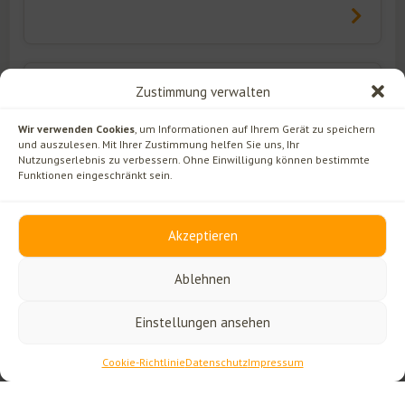
Zen – Übungswoche
Zustimmung verwalten
22.02 - 28.02
SchülerInnen von Genso Sasaki Roshi
Wir verwenden Cookies
, um Informationen auf Ihrem Gerät zu speichern
und auszulesen. Mit Ihrer Zustimmung helfen Sie uns, Ihr
Nutzungserlebnis zu verbessern. Ohne Einwilligung können bestimmte
Funktionen eingeschränkt sein.
März 2027
Akzeptieren
Ablehnen
Dem Heilsamen nicht im Wege stehen
03.03 - 07.03
Michaela Berger
Einstellungen ansehen
Cookie-Richtlinie
Datenschutz
Impressum