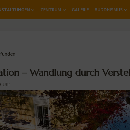
NSTALTUNGEN
ZENTRUM
GALERIE
BUDDHISMUS
efunden.
ation – Wandlung durch Verst
0 Uhr