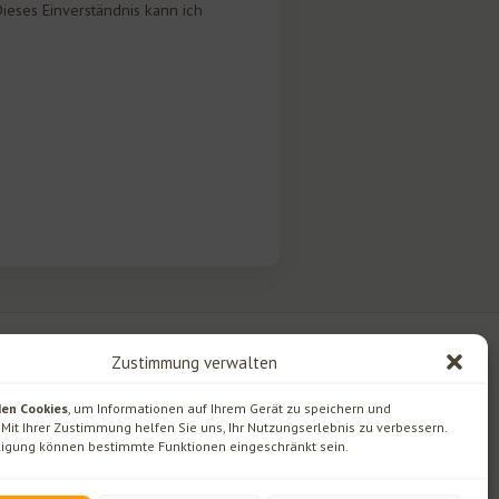
Dieses Einverständnis kann ich
Zustimmung verwalten
Kontakt
en Cookies
, um Informationen auf Ihrem Gerät zu speichern und
Ginselberg 12
Mit Ihrer Zustimmung helfen Sie uns, Ihr Nutzungserlebnis zu verbessern.
ligung können bestimmte Funktionen eingeschränkt sein.
3270 Scheibbs/Neustift
+43 7482 424 12