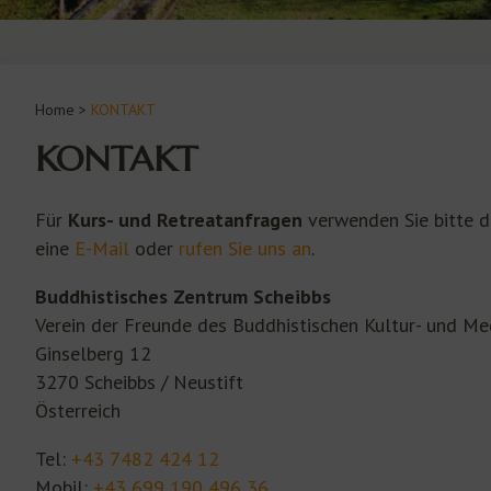
Home
>
KONTAKT
KONTAKT
Für
Kurs- und Retreatanfragen
verwenden Sie bitte d
eine
E-Mail
oder
rufen Sie uns an
.
Buddhistisches Zentrum Scheibbs
Verein der Freunde des Buddhistischen Kultur- und Me
Ginselberg 12
3270 Scheibbs / Neustift
Österreich
Tel:
+43 7482 424 12
Mobil:
+43 699 190 496 36