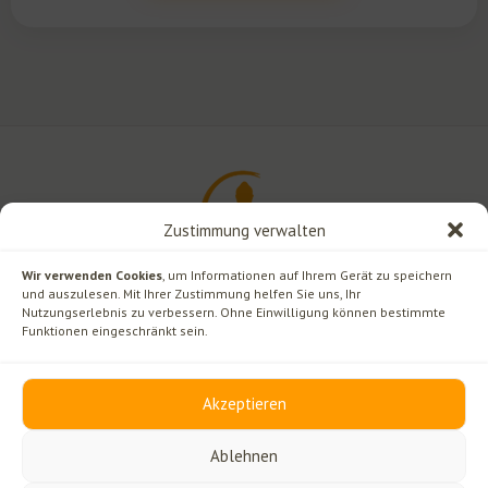
Zustimmung verwalten
Wir verwenden Cookies
, um Informationen auf Ihrem Gerät zu speichern
und auszulesen. Mit Ihrer Zustimmung helfen Sie uns, Ihr
Nutzungserlebnis zu verbessern. Ohne Einwilligung können bestimmte
Funktionen eingeschränkt sein.
Rechtliches
Kontakt
Akzeptieren
Impressum
Ginselberg 12
Datenschutz
3270 Scheibbs/Neustift
Ablehnen
Offenlegung
+43 7482 424 12