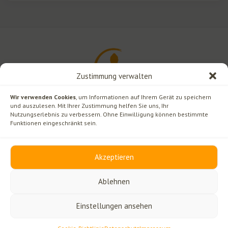
Zustimmung verwalten
Wir verwenden Cookies
, um Informationen auf Ihrem Gerät zu speichern
und auszulesen. Mit Ihrer Zustimmung helfen Sie uns, Ihr
Nutzungserlebnis zu verbessern. Ohne Einwilligung können bestimmte
Funktionen eingeschränkt sein.
Rechtliches
Kontakt
Akzeptieren
Impressum
Ginselberg 12
Datenschutz
3270 Scheibbs/Neustift
Ablehnen
Offenlegung
+43 7482 424 12
Cookie-Richtlinie (EU)
Einstellungen ansehen
© 2026 Buddhistisches Zentrum Scheibbs — Alle Rechte vorbehalten.