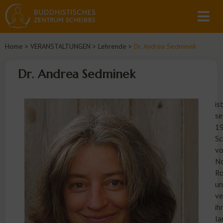
Home
>
VERANSTALTUNGEN
>
Lehrende
>
Dr. Andrea Sedminek
Dr. Andrea Sedminek
is
se
1
Sc
v
N
Ro
un
ve
ih
la