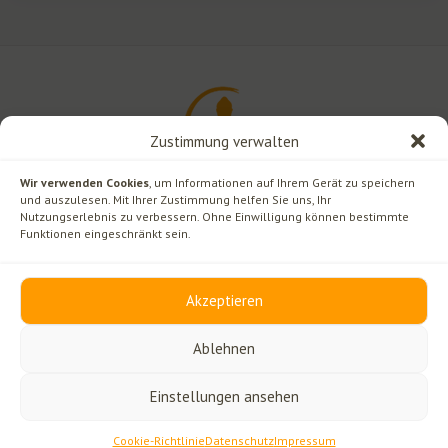
Zustimmung verwalten
Wir verwenden Cookies
, um Informationen auf Ihrem Gerät zu speichern
und auszulesen. Mit Ihrer Zustimmung helfen Sie uns, Ihr
Nutzungserlebnis zu verbessern. Ohne Einwilligung können bestimmte
Funktionen eingeschränkt sein.
Rechtliches
Kontakt
Akzeptieren
Impressum
Ginselberg 12
Datenschutz
3270 Scheibbs/Neustift
Ablehnen
Offenlegung
+43 7482 424 12
Cookie-Richtlinie (EU)
Einstellungen ansehen
© 2026 Buddhistisches Zentrum Scheibbs — Alle Rechte vorbehalten.
Diese Website ist durch reCAPTCHA geschützt
Cookie-Richtlinie
Datenschutz
Impressum