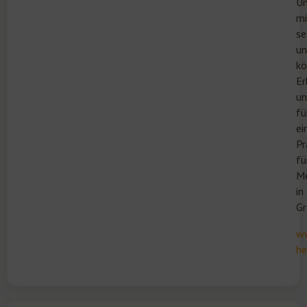
U
mi
se
un
kö
Er
un
fü
ei
Pr
fü
Me
in
Gr
ww
he