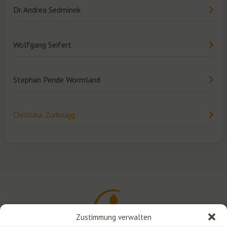
Dr. Andrea Sedminek
Wolfgang Seifert
Stephan Pende Wormland
Christina Zurbrügg
Zustimmung verwalten