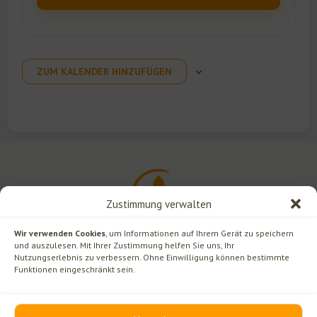
ZUM KALENDER HINZUFÜGEN
Zustimmung verwalten
Wir verwenden Cookies
, um Informationen auf Ihrem Gerät zu speichern
und auszulesen. Mit Ihrer Zustimmung helfen Sie uns, Ihr
Nutzungserlebnis zu verbessern. Ohne Einwilligung können bestimmte
Funktionen eingeschränkt sein.
Rechtliches
Kontakt