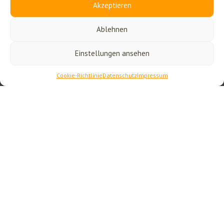
Akzeptieren
Ablehnen
Einstellungen ansehen
Cookie-Richtlinie
Datenschutz
Impressum
Der Essayband
Contemplative Care. Wegbereiter der
buddhistischen Seelsorge in den USA
erzählt in 35
Kapiteln von der großen Vielfalt buddhistischer
Seelsorge in den Vereinigten Staaten und den
Früchten jahrzehntelanger Pionierarbeit in den
unterschiedlichsten Kontexten. Buddhistische
Seelsorgerinnen und Seelsorger berichten aus
erster Hand über ihre Tätigkeit im Hospiz,
Gefängnis, Krankenhaus, am Universitäts-campus
und im Militär. Sie schildern, wie ihnen ihre