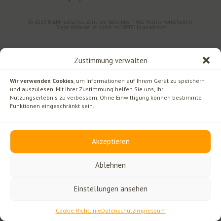
© 2026 Buddhistisches Zentrum Scheibbs — Alle Rechte vorbehalten.
Diese Website ist durch reCAPTCHA geschützt
Zustimmung verwalten
Wir verwenden Cookies
, um Informationen auf Ihrem Gerät zu speichern
und auszulesen. Mit Ihrer Zustimmung helfen Sie uns, Ihr
Nutzungserlebnis zu verbessern. Ohne Einwilligung können bestimmte
Funktionen eingeschränkt sein.
Akzeptieren
Ablehnen
Einstellungen ansehen
Cookie-Richtlinie
Datenschutz
Impressum